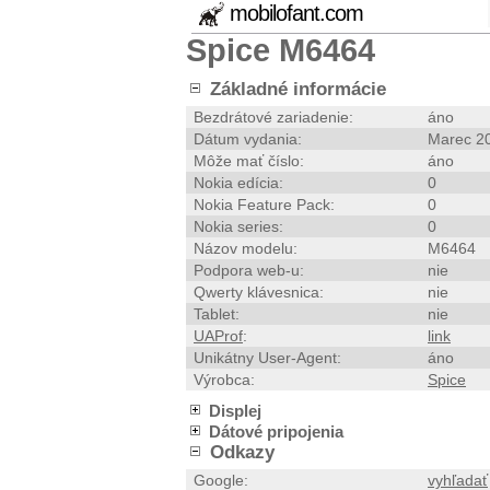
mobilofant.com
Spice M6464
Základné informácie
Bezdrátové zariadenie:
áno
Dátum vydania:
Marec 2
Môže mať číslo:
áno
Nokia edícia:
0
Nokia Feature Pack:
0
Nokia series:
0
Názov modelu:
M6464
Podpora web-u:
nie
Qwerty klávesnica:
nie
Tablet:
nie
UAProf
:
link
Unikátny User-Agent:
áno
Výrobca:
Spice
Displej
Dátové pripojenia
Odkazy
Google:
vyhľadať