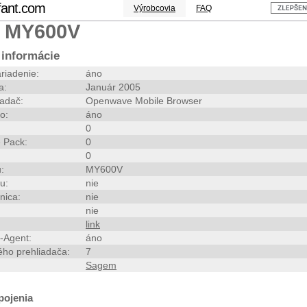
fant.com
Výrobcovia
FAQ
 MY600V
informácie
riadenie:
áno
a:
Január 2005
iadač:
Openwave Mobile Browser
o:
áno
0
 Pack:
0
0
:
MY600V
u:
nie
nica:
nie
nie
link
-Agent:
áno
ého prehliadača:
7
Sagem
pojenia