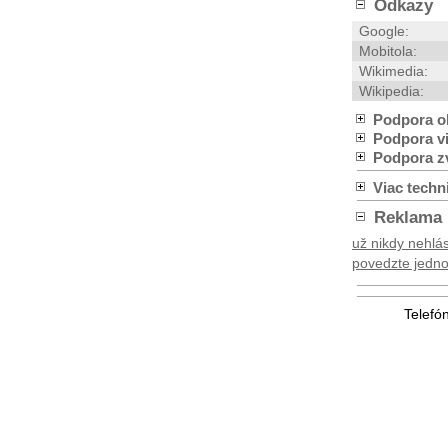
Odkazy
Google:
Mobitola:
Wikimedia:
Wikipedia:
Podpora o
Podpora v
Podpora z
Viac techn
Reklama
už nikdy nehlás
povedzte jednod
Telefó