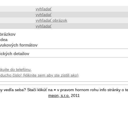
vyhľadať
vyhľadať
vyhľadať obrázok
vyhľadať
brázkov
idea
vukových formátov
ických detailov
kujte do telefónu,
ucho čislo! (kliknite sem aby ste zistili ako)
ny vedľa seba? Stačí klikúť na
»
v pravom hornom rohu info stránky o te
meon, s.r.o.
2011