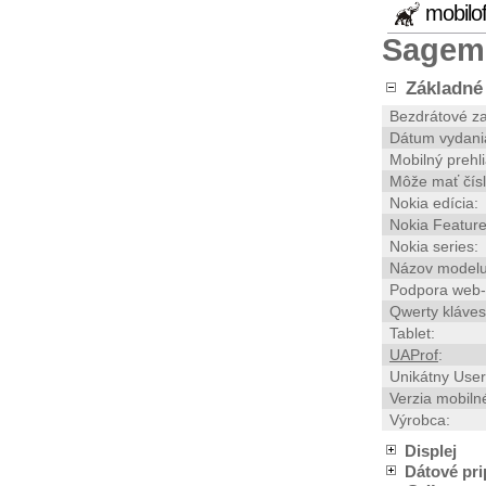
mobilo
Sagem
Základné 
Bezdrátové za
Dátum vydani
Mobilný prehl
Môže mať čísl
Nokia edícia:
Nokia Feature
Nokia series:
Názov modelu
Podpora web-
Qwerty kláves
Tablet:
UAProf
:
Unikátny User
Verzia mobiln
Výrobca:
Displej
Dátové pri