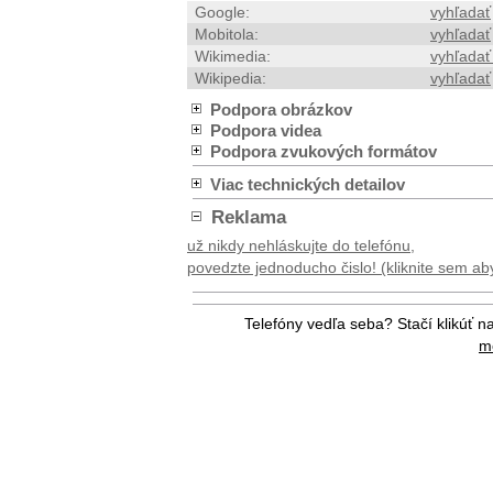
Google:
vyhľadať
Mobitola:
vyhľadať
Wikimedia:
vyhľadať
Wikipedia:
vyhľadať
Podpora obrázkov
Podpora videa
Podpora zvukových formátov
Viac technických detailov
Reklama
už nikdy nehláskujte do telefónu,
povedzte jednoducho čislo! (kliknite sem aby 
Telefóny vedľa seba? Stačí klikúť n
me