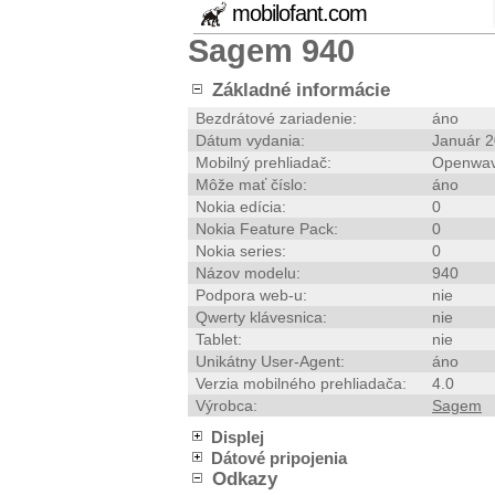
mobilofant.com
Sagem 940
Základné informácie
Bezdrátové zariadenie:
áno
Dátum vydania:
Január 
Mobilný prehliadač:
Openwav
Môže mať číslo:
áno
Nokia edícia:
0
Nokia Feature Pack:
0
Nokia series:
0
Názov modelu:
940
Podpora web-u:
nie
Qwerty klávesnica:
nie
Tablet:
nie
Unikátny User-Agent:
áno
Verzia mobilného prehliadača:
4.0
Výrobca:
Sagem
Displej
Dátové pripojenia
Odkazy