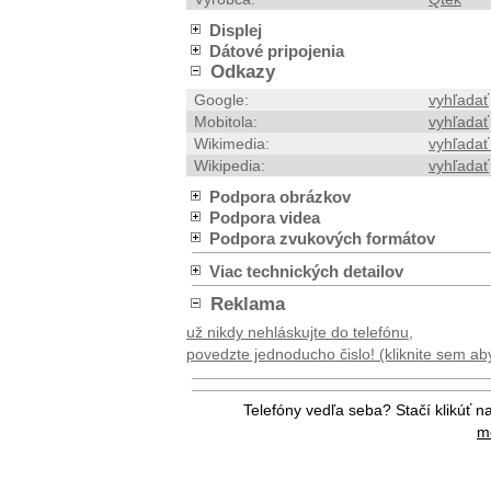
Displej
Dátové pripojenia
Odkazy
Google:
vyhľadať
Mobitola:
vyhľadať
Wikimedia:
vyhľadať
Wikipedia:
vyhľadať
Podpora obrázkov
Podpora videa
Podpora zvukových formátov
Viac technických detailov
Reklama
už nikdy nehláskujte do telefónu,
povedzte jednoducho čislo! (kliknite sem aby 
Telefóny vedľa seba? Stačí klikúť n
me