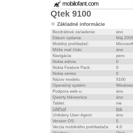
mobilofant.com
Qtek 9100
Základné informácie
Bezdrátové zariadenie:
áno
Dátum vydania:
Máj 200
Mobilný prehliadač:
Microsof
Môže mať číslo:
áno
Navigácia:
pero
Nokia edícia:
0
Nokia Feature Pack:
0
Nokia series:
0
Názov modelu:
9100
Operačný systém:
Windows
Podpora web-u:
áno
Qwerty klávesnica:
áno
Tablet:
nie
UAProf
:
link
Unikátny User-Agent:
áno
Version OS:
5
Verzia mobilného prehliadača:
4.0
Výrobca:
Qtek