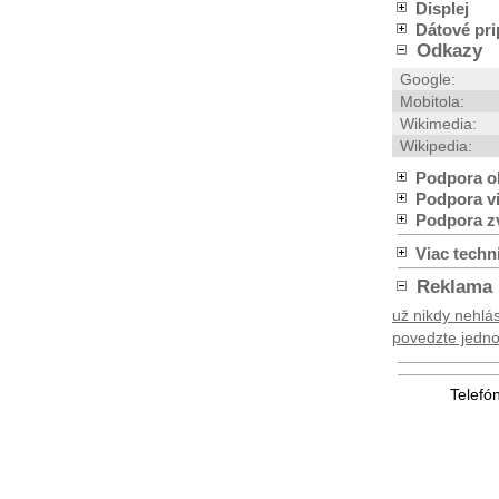
Displej
Dátové pri
Odkazy
Google:
Mobitola:
Wikimedia:
Wikipedia:
Podpora o
Podpora v
Podpora z
Viac techn
Reklama
už nikdy nehlás
povedzte jednod
Telefó