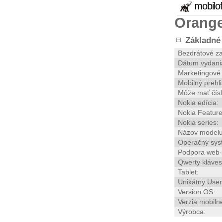
mobilo
Orange
Základné 
Bezdrátové za
Dátum vydani
Marketingové
Mobilný prehl
Môže mať čísl
Nokia edícia:
Nokia Feature
Nokia series:
Názov modelu
Operačný sys
Podpora web-
Qwerty kláves
Tablet:
Unikátny User
Version OS:
Verzia mobiln
Výrobca: