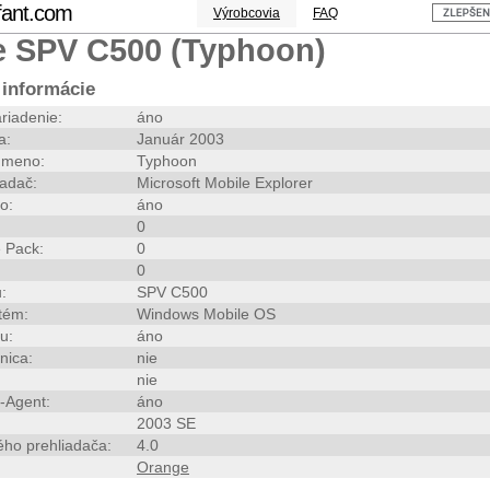
fant.com
Výrobcovia
FAQ
 SPV C500 (Typhoon)
informácie
riadenie:
áno
a:
Január 2003
 meno:
Typhoon
iadač:
Microsoft Mobile Explorer
o:
áno
0
 Pack:
0
0
:
SPV C500
tém:
Windows Mobile OS
u:
áno
nica:
nie
nie
-Agent:
áno
2003 SE
ého prehliadača:
4.0
Orange