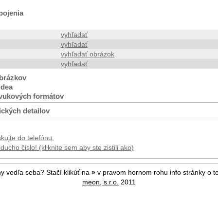
pojenia
vyhľadať
vyhľadať
vyhľadať obrázok
vyhľadať
brázkov
idea
vukových formátov
ických detailov
kujte do telefónu,
ucho čislo! (kliknite sem aby ste zistili ako)
ny vedľa seba? Stačí klikúť na
»
v pravom hornom rohu info stránky o te
meon, s.r.o.
2011