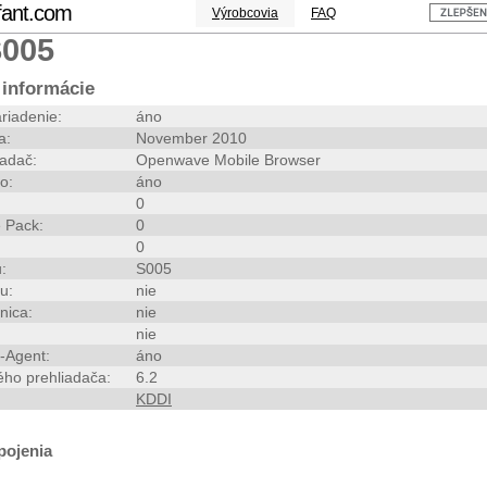
fant.com
Výrobcovia
FAQ
S005
informácie
riadenie:
áno
a:
November 2010
iadač:
Openwave Mobile Browser
o:
áno
0
 Pack:
0
0
:
S005
u:
nie
nica:
nie
nie
-Agent:
áno
ého prehliadača:
6.2
KDDI
pojenia