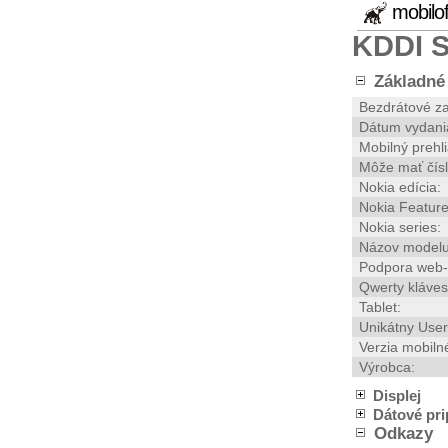
mobilo
KDDI 
Základné 
Bezdrátové za
Dátum vydani
Mobilný prehl
Môže mať čísl
Nokia edícia:
Nokia Feature
Nokia series:
Názov modelu
Podpora web-
Qwerty kláves
Tablet:
Unikátny User
Verzia mobiln
Výrobca:
Displej
Dátové pri
Odkazy