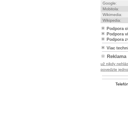
Google:
Mobitola:
Wikimedia:
Wikipedia:
Podpora o
Podpora v
Podpora z
Viac techn
Reklama
už nikdy nehlás
povedzte jednod
Telefó