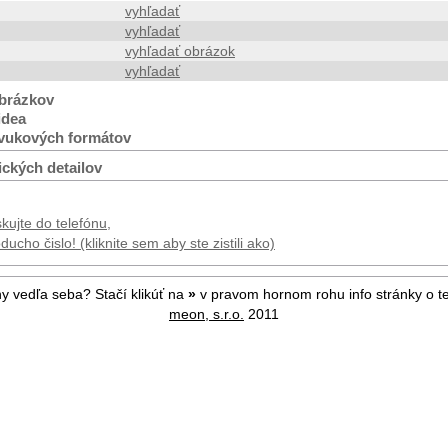
vyhľadať
vyhľadať
vyhľadať obrázok
vyhľadať
brázkov
idea
vukových formátov
ických detailov
kujte do telefónu,
ucho čislo! (kliknite sem aby ste zistili ako)
ny vedľa seba? Stačí klikúť na
»
v pravom hornom rohu info stránky o te
meon, s.r.o.
2011