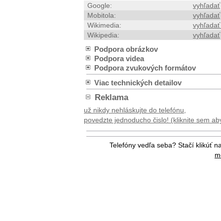
Google:
vyhľadať
Mobitola:
vyhľadať
Wikimedia:
vyhľadať
Wikipedia:
vyhľadať
Podpora obrázkov
Podpora videa
Podpora zvukových formátov
Viac technických detailov
Reklama
už nikdy nehláskujte do telefónu,
povedzte jednoducho čislo! (kliknite sem aby 
Telefóny vedľa seba? Stačí klikúť n
me