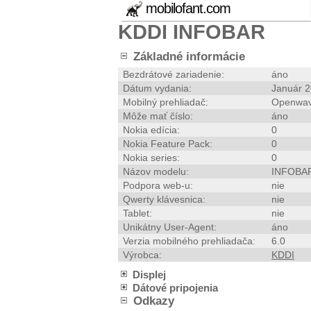
mobilofant.com
KDDI INFOBAR
Základné informácie
Bezdrátové zariadenie:
áno
Dátum vydania:
Január 
Mobilný prehliadač:
Openwav
Môže mať číslo:
áno
Nokia edícia:
0
Nokia Feature Pack:
0
Nokia series:
0
Názov modelu:
INFOBA
Podpora web-u:
nie
Qwerty klávesnica:
nie
Tablet:
nie
Unikátny User-Agent:
áno
Verzia mobilného prehliadača:
6.0
Výrobca:
KDDI
Displej
Dátové pripojenia
Odkazy