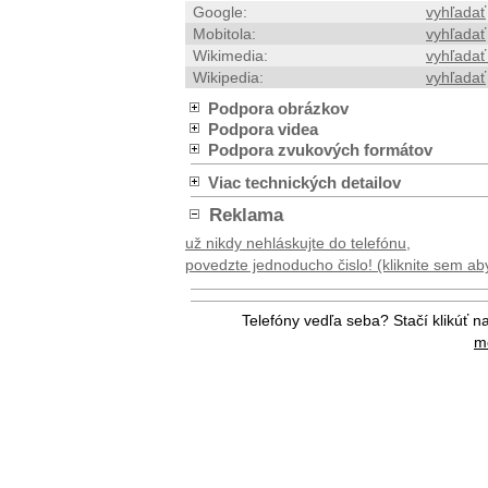
Google:
vyhľadať
Mobitola:
vyhľadať
Wikimedia:
vyhľadať
Wikipedia:
vyhľadať
Podpora obrázkov
Podpora videa
Podpora zvukových formátov
Viac technických detailov
Reklama
už nikdy nehláskujte do telefónu,
povedzte jednoducho čislo! (kliknite sem aby 
Telefóny vedľa seba? Stačí klikúť n
me