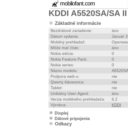
mobilofant.com
KDDI A5520SA/SA II
Základné informácie
Bezdrátové zariadenie:
áno
Dátum vydania:
Január 
Mobilný prehliadač:
Openwav
Môže mať číslo:
áno
Nokia edícia:
0
Nokia Feature Pack:
0
Nokia series:
0
Názov modelu:
A5520SA/
Podpora web-u:
nie
Qwerty klávesnica:
nie
Tablet:
nie
Unikátny User-Agent:
áno
Verzia mobilného prehliadača:
6.2
Výrobca:
KDDI
Displej
Dátové pripojenia
Odkazy