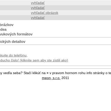
vyhľadať
vyhľadať
vyhľadať obrázok
vyhľadať
brázkov
idea
vukových formátov
ických detailov
kujte do telefónu,
ucho čislo! (kliknite sem aby ste zistili ako)
ny vedľa seba? Stačí klikúť na
»
v pravom hornom rohu info stránky o te
meon, s.r.o.
2011