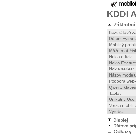
mobilo
KDDI 
Základné 
Bezdrátové za
Dátum vydani
Mobilný prehl
Môže mať čísl
Nokia edícia:
Nokia Feature
Nokia series:
Názov modelu
Podpora web-
Qwerty kláves
Tablet:
Unikátny User
Verzia mobiln
Výrobca:
Displej
Dátové pri
Odkazy