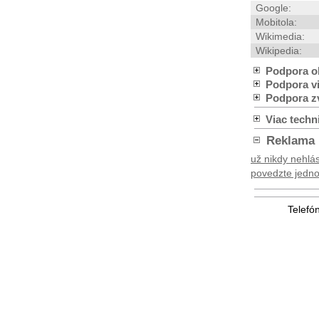
Google:
Mobitola:
Wikimedia:
Wikipedia:
Podpora o
Podpora v
Podpora z
Viac techn
Reklama
už nikdy nehlás
povedzte jednod
Telefó