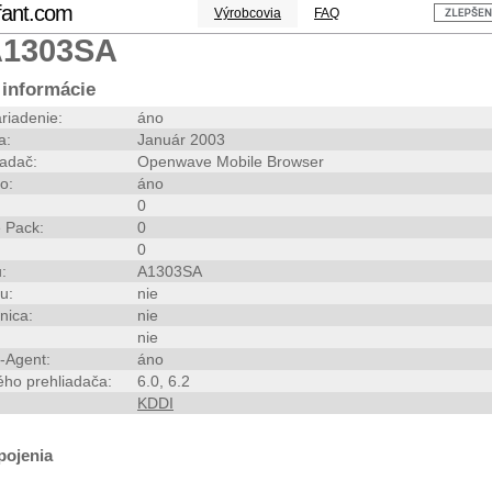
fant.com
Výrobcovia
FAQ
A1303SA
informácie
riadenie:
áno
a:
Január 2003
iadač:
Openwave Mobile Browser
o:
áno
0
 Pack:
0
0
:
A1303SA
u:
nie
nica:
nie
nie
-Agent:
áno
ého prehliadača:
6.0, 6.2
KDDI
pojenia