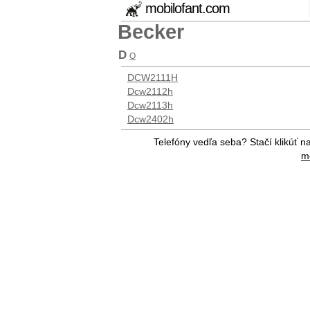
mobilofant.com
Becker
D
O
DCW2111H
Dcw2112h
Dcw2113h
Dcw2402h
Telefóny vedľa seba? Stačí klikúť n
me